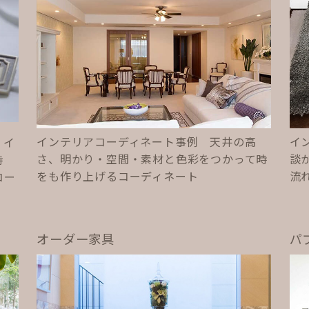
インテリアコーディネート事例 天井の高
イ
 イ
さ、明かり・空間・素材と色彩をつかって時
談
時
をも作り上げるコーディネート
流
コー
オーダー家具
パ