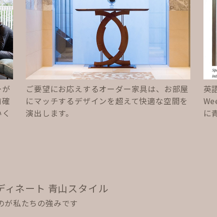
ーが
ご要望にお応えするオーダー家具は、お部屋
英
前確
にマッチするデザインを超えて快適な空間を
We
いく
演出します。
に
ディネート 青山スタイル
のが私たちの強みです