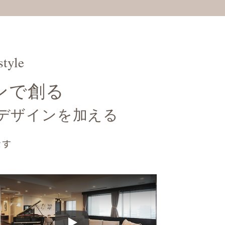
style
ザインで創る
デザインを加える
なす