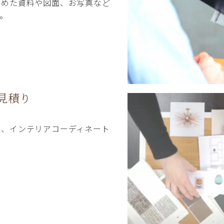
とめた資料や図面、お写真など
。
見積り
に、インテリアコーディネート
。