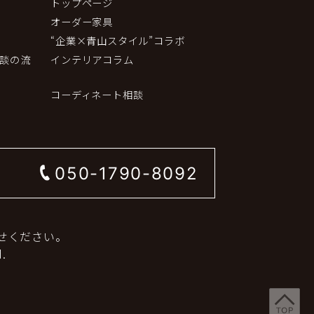
トップページ
オーダー家具
“企業×青山スタイル”コラボ
談の流
インテリアコラム
コーディネート相談
050-1790-8092
せください。
.