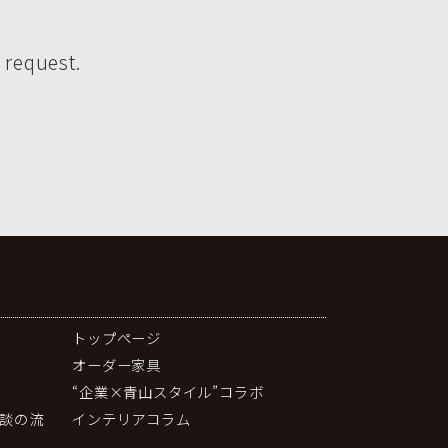
 request.
トップページ
オーダー家具
“企業×青山スタイル”コラボ
談の流
インテリアコラム