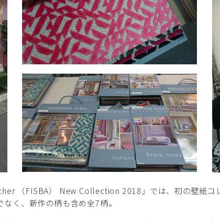
hbacher （FISBA） New Collection 2018」で
でなく、新作の柄も含め全7柄。