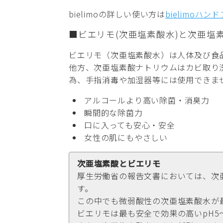
bielimoの詳しい使い方は
bielimoハン
■ビエリモ(次亜塩素酸水)と次亜塩
ビエリモ（次亜塩素酸水）は人体及び食
他方、次亜塩素酸ナトリウムはカビ取り
為、手指消毒や加湿器等には使用できま
アルコールより高い除菌・消臭力
瞬間的な除菌力
口に入っても安心・安全
女性の肌にもやさしい
次亜塩素酸とビエリモ
厚生労働省の報告文書においては、次亜
す。
この中でも微弱酸性の次亜塩素酸水が
ビエリモは最も安全で効果の高いpH5