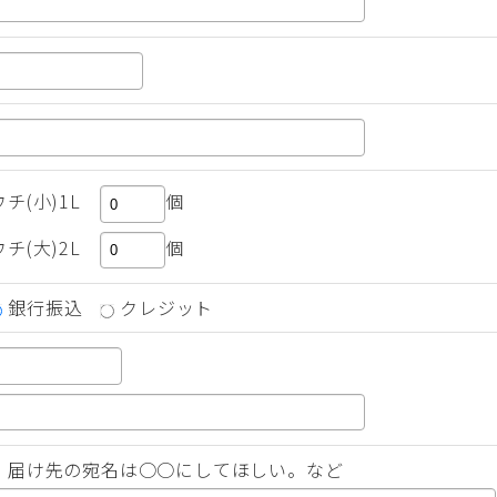
ウチ(小)1L
個
ウチ(大)2L
個
銀行振込
クレジット
）届け先の宛名は○○にしてほしい。など