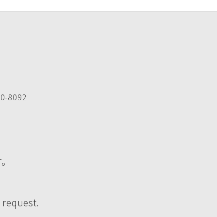
-8092
す。
 request.