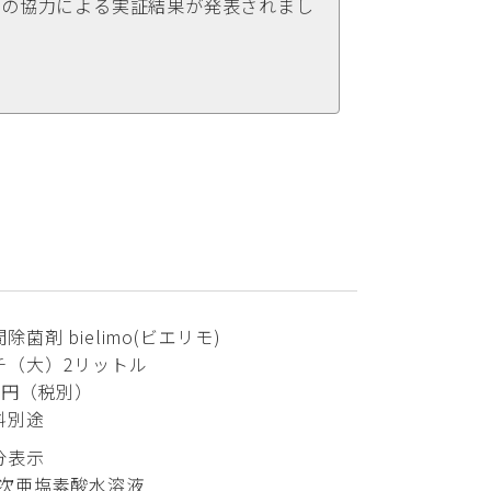
学の協力による実証結果が発表されまし
除菌剤 bielimo(ビエリモ)
チ（大）2リットル
00円（税別）
料別途
分表示
/次亜塩素酸水溶液