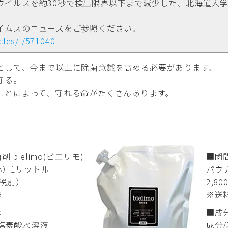
ウイルスを約30秒で検出限界以下まで減少した、北海道大
タイムスのニュースをご参照ください。
cles/-/571040
として、今まで以上に除菌意識を高める必要があります。
守る。
ことによって、守れる命がたくさんあります。
 bielimo(ビエリモ)
■瞬間
小）1リットル
パウ
（税別）
2,8
途
※送
示
■成
塩素酸水溶液
成分