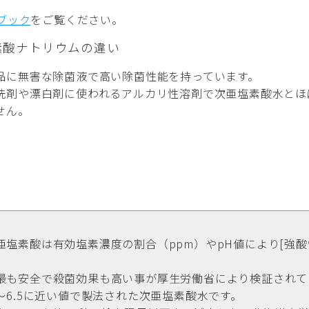
ドブック
をご覧ください。
素酸ナトリウムの違い
品に無害な除菌液で高い除菌性能を持っています。
洗剤や漂白剤に使われるアルカリ性溶剤で次亜塩素酸水とほ
せん。
塩素酸は有効塩素濃度の割合（ppm）やpH値により[強酸
最も安全で殺菌効果も高い事が厚生労働省により検証されて
～6.5に近い値で製法された次亜塩素酸水です。