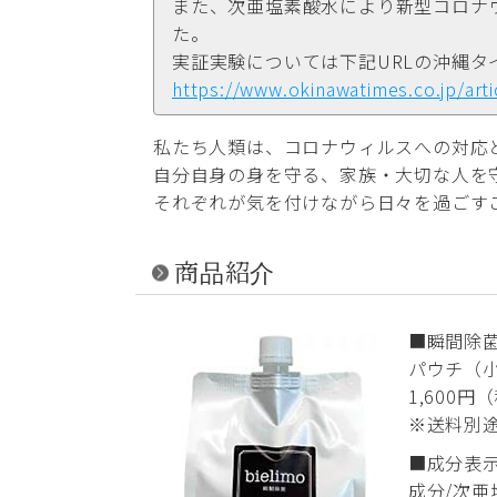
また、次亜塩素酸水により新型コロナ
た。
実証実験については下記URLの沖縄
https://www.okinawatimes.co.jp/arti
私たち人類は、コロナウィルスへの対応
自分自身の身を守る、家族・大切な人を
それぞれが気を付けながら日々を過ごす
商品紹介
■瞬間除菌剤
パウチ（
1,600円
※送料別
■成分表
成分/次亜