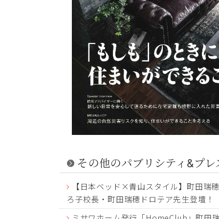
その他のパブリシティ&プレ
【日本ベッド×青山スタイル】町田瑞穂ド
ろ子校長・町田瑞穂ドロテア先生登壇！
ミサワホーム発行「HomeClub」町