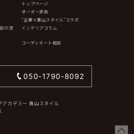
トップページ
オーダー家具
“企業×青山スタイル”コラボ
談の流
インテリアコラム
コーディネート相談
050-1790-8092
子アカデミー 青山スタイル
.