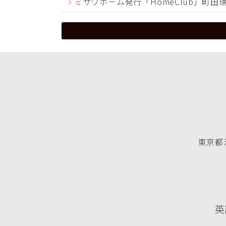
ミサワホーム発行「HomeClub」町
東京都渋
英