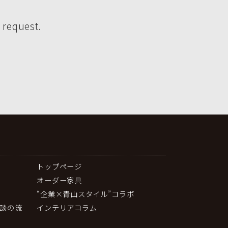
 request.
トップページ
オーダー家具
“企業×青山スタイル”コラボ
談の流
インテリアコラム