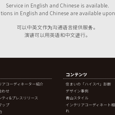
Service in English and Chinese is available.
tions in English and Chinese are available upon
可以中英文作为沟通语言提供服务。
演讲可以用英语和中文进行。
コンテンツ
リアコーディネーター紹介
住まいの「ハイスペ」診断
合わせ
デザイン事例
シティ&プレスリリース
青山スタイル
マップ
インテリアコーディネート相
れ
約