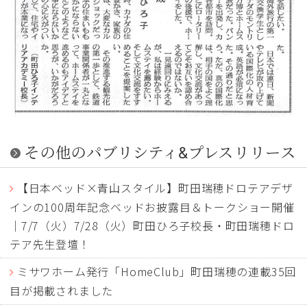
その他のパブリシティ&プレスリリース
【日本ベッド×青山スタイル】町田瑞穂ドロテアデザ
インの100周年記念ベッドお披露目＆トークショー開催
｜7/7（火）7/28（火）町田ひろ子校長・町田瑞穂ドロ
テア先生登壇！
ミサワホーム発行「HomeClub」町田瑞穂の連載35回
目が掲載されました