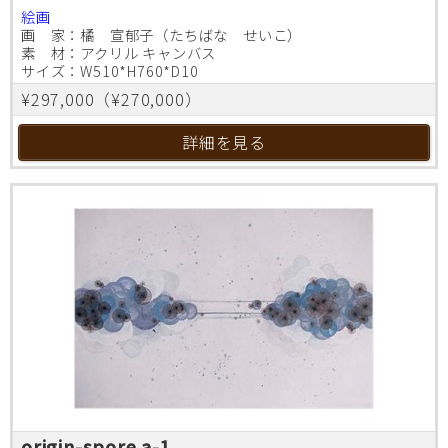
絵画
画 家：橘 宣郁子（たちばな せいこ）
素 材：アクリル キャンバス
サイズ：W510*H760*D10
¥297,000（¥270,000）
詳細を見る
origin-spore a-1