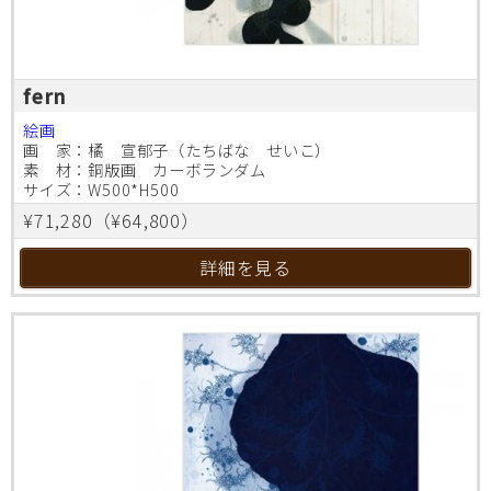
fern
絵画
画 家：橘 宣郁子（たちばな せいこ）
素 材：銅版画 カーボランダム
サイズ：W500*H500
¥71,280（¥64,800）
詳細を見る