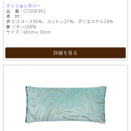
クッションカバー
品 番：CCDG0361
素 材：
表:ビスコース55％、コットン27％、ポリエステル18％
裏:リネン100％
サイズ：60cm x 30cm
詳細を見る