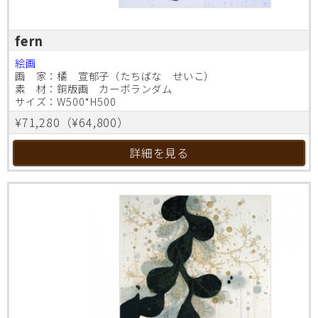
fern
絵画
画 家：橘 宣郁子（たちばな せいこ）
素 材：銅版画 カーボランダム
サイズ：W500*H500
¥71,280（¥64,800）
詳細を見る