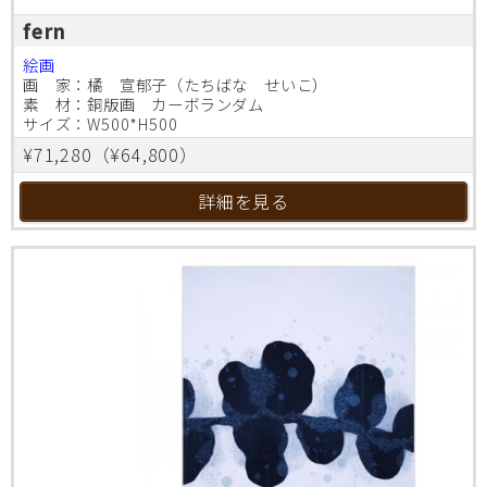
fern
絵画
画 家：橘 宣郁子（たちばな せいこ）
素 材：銅版画 カーボランダム
サイズ：W500*H500
¥71,280（¥64,800）
詳細を見る