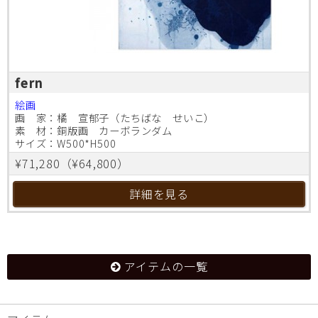
fern
絵画
画 家：橘 宣郁子（たちばな せいこ）
素 材：銅版画 カーボランダム
サイズ：W500*H500
¥71,280（¥64,800）
詳細を見る
アイテムの一覧