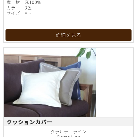
素 材：麻100％
カラー：3色
サイズ：M・L
詳細を見る
クッションカバー
クラルテ ライン
Clarte Line