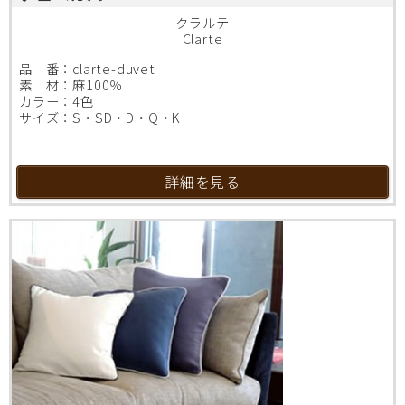
クラルテ
Clarte
品 番：clarte-duvet
素 材：麻100％
カラー：4色
サイズ：S・SD・D・Q・K
詳細を見る