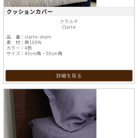
クッションカバー
クラルテ
Clarte
品 番：clarte-sham
素 材：麻100％
カラー：4色
サイズ：45cm角・50cm角
詳細を見る