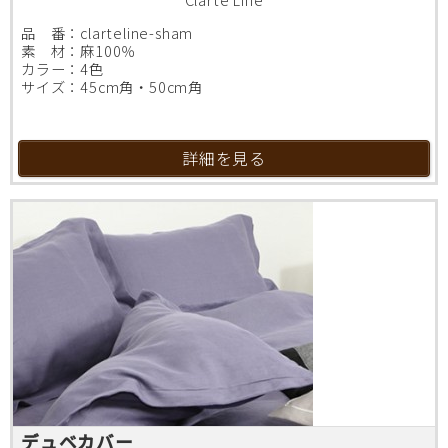
品 番：clarteline-sham
素 材：麻100％
カラー：4色
サイズ：45cm角・50cm角
詳細を見る
デュベカバー