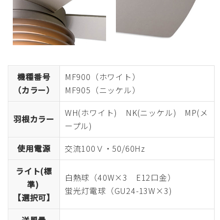
機種番号
MF900（ホワイト）
（カラー）
MF905（ニッケル）
WH(ホワイト) NK(ニッケル) MP(メ
羽根カラー
ープル)
使用電源
交流100Ｖ・50/60Hz
ライト(標
白熱球（40W×3 E12口金）
準)
蛍光灯電球（GU24-13W×3)
【選択可】