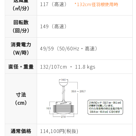
送風量
117（高速）
*132cm径羽根使用時
（㎥/分）
回転数
149（高速）
（回/分）
消費電力
49/59（50/60Hz・高速）
（W/時）
直径・重量
132/107cm ・ 11.8 kgs
寸法
（cm）
通常価格
114,100円(税抜)