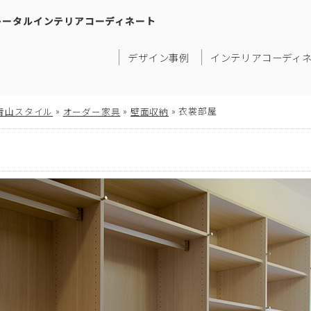
トータルインテリアコーディネート
デザイン事例
インテリアコーディ
»
»
»
衣裳部屋
青山スタイル
オーダー家具
壁面収納