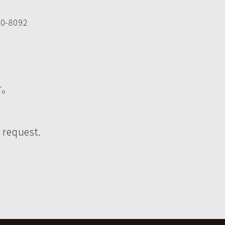
-8092
す。
 request.