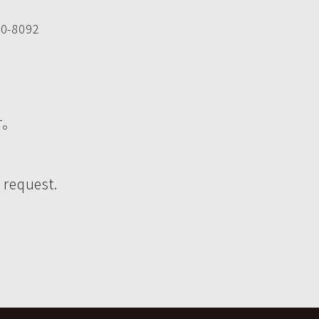
-8092
す。
 request.