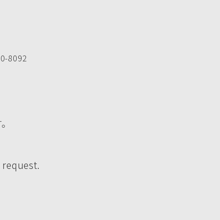
-8092
す。
 request.