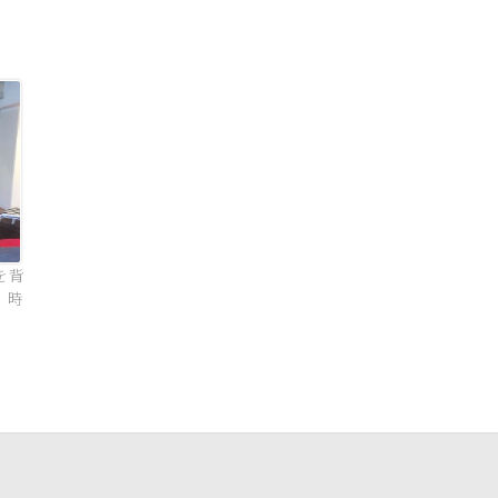
を背
・時