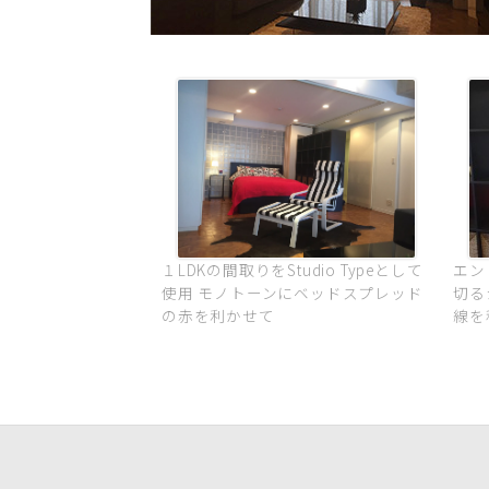
１LDKの間取りをStudio Typeとして
エン
使用 モノトーンにベッドスプレッド
切る
の赤を利かせて
線を