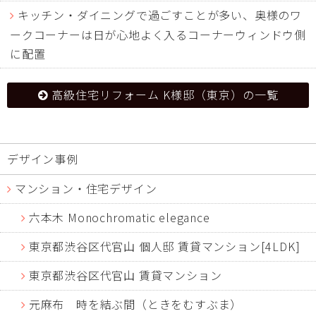
キッチン・ダイニングで過ごすことが多い、奥様のワ
ークコーナーは日が心地よく入るコーナーウィンドウ側
に配置
高級住宅リフォーム K様邸（東京）の一覧
デザイン事例
マンション・住宅デザイン
六本木 Monochromatic elegance
東京都渋谷区代官山 個人邸 賃貸マンション[4LDK]
東京都渋谷区代官山 賃貸マンション
元麻布 時を結ぶ間（ときをむすぶま）