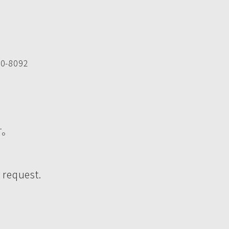
-8092
す。
 request.